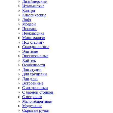
Дизайнерские
Итальянские
Кантри
Классические
Лофт
Модерн
Прованс
Неоклассика
Минимализм
Под старину
Скандинавские
Элитные
Эксклюзивные
Хай-тек
Особенности
Для студии
Для хрущевки
Для дачи
Встроенные
С антресолями
С барной стойкой
С островом
Малогабаритные
Модульные
Скрытые ручки