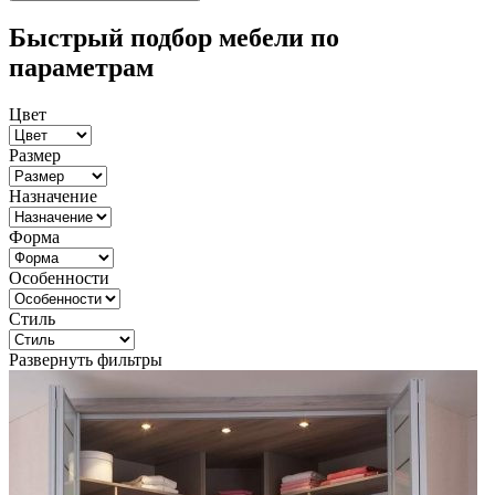
Быстрый подбор мебели по
параметрам
Цвет
Размер
Назначение
Форма
Особенности
Стиль
Развернуть фильтры