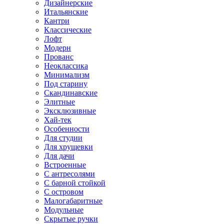
Дизайнерские
Итальянские
Кантри
Классические
Лофт
Модерн
Прованс
Неоклассика
Минимализм
Под старину
Скандинавские
Элитные
Эксклюзивные
Хай-тек
Особенности
Для студии
Для хрущевки
Для дачи
Встроенные
С антресолями
С барной стойкой
С островом
Малогабаритные
Модульные
Скрытые ручки