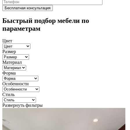
Быстрый подбор мебели по
параметрам
Цвет
Размер
Материал
Форма
Особенности
Стиль
Развернуть фильтры