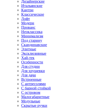
Дизайнерские
Итальянские
Кантри
Классические
Лофт
Модерн
Прованс
Неоклассика
Минимализм
Под старину
Скандинавские
Элитные
Эксклюзивные
Хай-тек
Особенности
Для студии
Для хрущевки
Для дачи
Встроенные
С антресолями
С барной стойкой
С островом
Малогабаритные
Модульные
Скрытые ручки