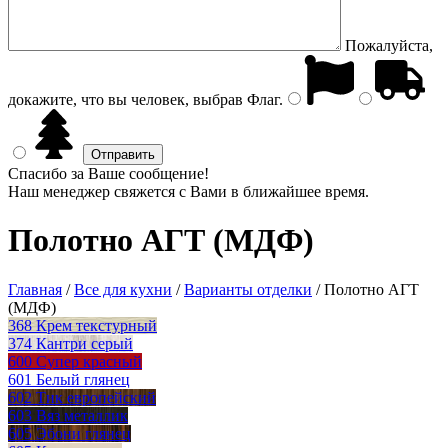
Пожалуйста,
докажите, что вы человек, выбрав
Флаг
.
Спасибо за Ваше сообщение!
Наш менеджер свяжется с Вами в ближайшее время.
Полотно АГТ (МДФ)
Главная
/
Все для кухни
/
Варианты отделки
/
Полотно АГТ
(МДФ)
368 Крем текстурный
374 Кантри серый
600 Супер красный
601 Белый глянец
602 Тик европейский
603 Вяз металлик
605 Эбони глянец