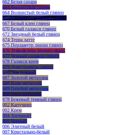
662 Белая сахара
663 Фиолетовая сахара
664 Волнистый белый глянец
665 Волнистый черный глянец
667 Белый клен глянец
670 Белый галакси глянец
672 Звездный белый глянец
674 Терра латте
675 Перламутр линии глянец
676 Темная роза линии глянец
677 Черный галакси глянец
678 Галакси крем
679 Доре галакси глянец
686 Лен темный
687 Золотой металлик
688 Кофе металлик
689 Голубой металлик
698 Этна металлик
878 Бежевый темный глянец
002 Капучино
002 Крем
004 Антрацит
005 Черный
006 Элитный белый
007 Кристально-белый