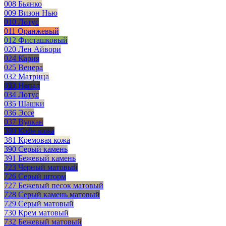
008 Бьянко
009 Визон Нью
010 Лотус
011 Оранжевый
012 Фисташковый
020 Лен Айвори
024 Кария
025 Венера
032 Матрица
033 Непал
034 Лотус
035 Шашки
036 Эссе
037 Вулкан
380 Кофе кожа
381 Кремовая кожа
390 Серый камень
391 Бежевый камень
723 Черный матовый
726 Серый шторм
727 Бежевый песок матовый
728 Серый камень матовый
729 Серый матовый
730 Крем матовый
732 Бежевый матовый