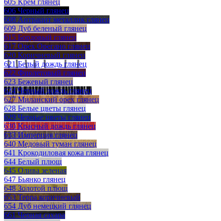
605 Крем глянец
606 Черный глянец
608 Антрацит металлик глянец
609 Дуб беленый глянец
615 Бордовый глянец
617 Орех Орегано глянец
620 Коричневый глянец
621 Белый дождь глянец
622 Фиолетовый глянец
623 Бежевый глянец
624 Черный дождь глянец
627 Миланский орех глянец
628 Белые цветы глянец
629 Черные цветы глянец
630 Красный дождь глянец
633 Имперция глянец
640 Медовый туман глянец
641 Крокодиловая кожа глянец
644 Белый плющ
645 Олива зеленая
647 Бьянко глянец
648 Золотой плющ
653 Терра коричневый
654 Дуб немецкий глянец
661 Черная сахара