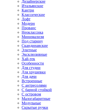
Дизайнерские
Итальянские
Кантри
Классические
Лофт
Модерн
Прованс
Неоклассика
Минимализм
Под старину
Скандинавские
Элитные
Эксклюзивные
Хай-тек
Особенности
Для студии
Для хрущевки
Для дачи
Встроенные
С антресолями
С барной стойкой
С островом
Малогабаритные
Модульные
Скрытые ручки