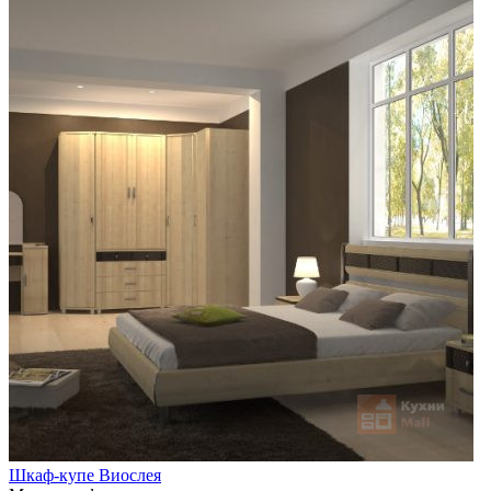
Шкаф-купе Виослея