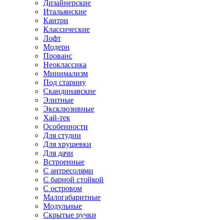
Дизайнерские
Итальянские
Кантри
Классические
Лофт
Модерн
Прованс
Неоклассика
Минимализм
Под старину
Скандинавские
Элитные
Эксклюзивные
Хай-тек
Особенности
Для студии
Для хрущевки
Для дачи
Встроенные
С антресолями
С барной стойкой
С островом
Малогабаритные
Модульные
Скрытые ручки