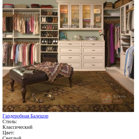
Гардеробная Балешэр
Стиль:
Классический
Цвет:
Светлый