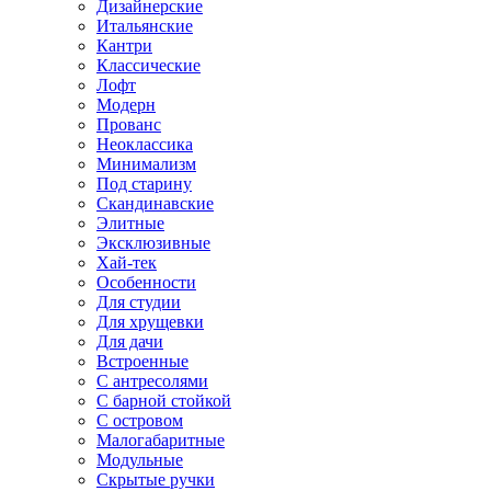
Дизайнерские
Итальянские
Кантри
Классические
Лофт
Модерн
Прованс
Неоклассика
Минимализм
Под старину
Скандинавские
Элитные
Эксклюзивные
Хай-тек
Особенности
Для студии
Для хрущевки
Для дачи
Встроенные
С антресолями
С барной стойкой
С островом
Малогабаритные
Модульные
Скрытые ручки