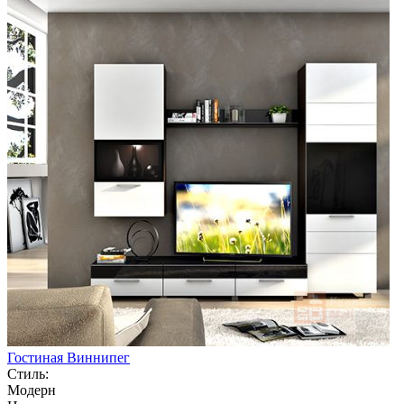
Гостиная Виннипег
Стиль:
Модерн