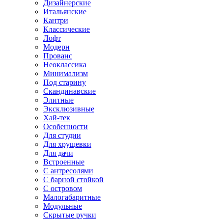
Дизайнерские
Итальянские
Кантри
Классические
Лофт
Модерн
Прованс
Неоклассика
Минимализм
Под старину
Скандинавские
Элитные
Эксклюзивные
Хай-тек
Особенности
Для студии
Для хрущевки
Для дачи
Встроенные
С антресолями
С барной стойкой
С островом
Малогабаритные
Модульные
Скрытые ручки