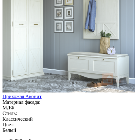
Прихожая Аконит
Материал фасада:
МДФ
Стиль:
Классический
Цвет:
Белый