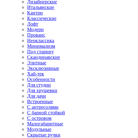
Дизайнерские
Итальянские
Кантри
Классические
Лофт
Модерн
Прованс
Неоклассика
Минимализм
Под старину
Скандинавские
Элитные
Эксклюзивные
Хай-тек
Особенности
Для студии
Для хрущевки
Для дачи
Встроенные
С антресолями
С барной стойкой
С островом
Малогабаритные
Модульные
Скрытые ручки