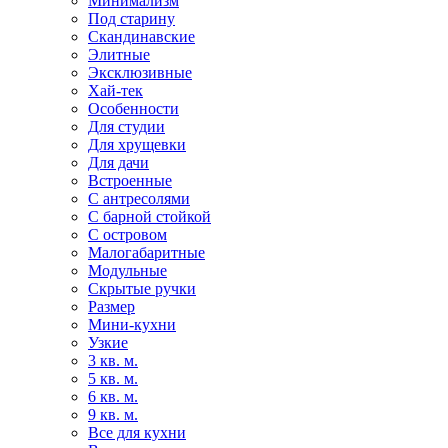
Минимализм
Под старину
Скандинавские
Элитные
Эксклюзивные
Хай-тек
Особенности
Для студии
Для хрущевки
Для дачи
Встроенные
С антресолями
С барной стойкой
С островом
Малогабаритные
Модульные
Скрытые ручки
Размер
Мини-кухни
Узкие
3 кв. м.
5 кв. м.
6 кв. м.
9 кв. м.
Все для кухни