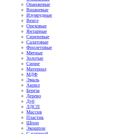
Оранжевые
Вишневые
Изумрудные
Венге
Ореховые
Янтарные
Сиреневые
Салатовые
Фиолетовые
Мятные
Золотые
Синие
Материал
МДФ
Эмаль
Акрил
Береза
Дерево
Дуб
ЛДСП
Массив
Пластик
Шпон
Экошпон
С патиной