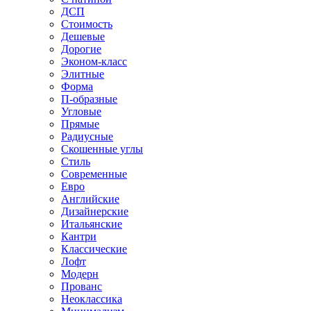
ДСП
Стоимость
Дешевые
Дорогие
Эконом-класс
Элитные
Форма
П-образные
Угловые
Прямые
Радиусные
Скошенные углы
Стиль
Современные
Евро
Английские
Дизайнерские
Итальянские
Кантри
Классические
Лофт
Модерн
Прованс
Неоклассика