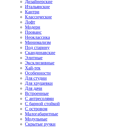
Дизайнерские
Итальянские
Кантри
Классические
Лофт
Модерн
Прованс
Неоклассика
Минимализм
Под старину
Скандинавские
Элитные
Эксклюзивные
Хай-тек
Особенности
Для студии
Для хрущевки
Для дачи
Встроенные
С антресолями
С барной стойкой
С островом
Малогабаритные
Модульные
Скрытые ручки