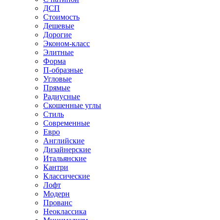
ДСП
Стоимость
Дешевые
Дорогие
Эконом-класс
Элитные
Форма
П-образные
Угловые
Прямые
Радиусные
Скошенные углы
Стиль
Современные
Евро
Английские
Дизайнерские
Итальянские
Кантри
Классические
Лофт
Модерн
Прованс
Неоклассика