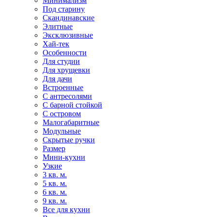
Минимализм
Под старину
Скандинавские
Элитные
Эксклюзивные
Хай-тек
Особенности
Для студии
Для хрущевки
Для дачи
Встроенные
С антресолями
С барной стойкой
С островом
Малогабаритные
Модульные
Скрытые ручки
Размер
Мини-кухни
Узкие
3 кв. м.
5 кв. м.
6 кв. м.
9 кв. м.
Все для кухни