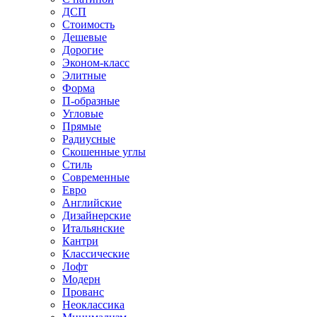
ДСП
Стоимость
Дешевые
Дорогие
Эконом-класс
Элитные
Форма
П-образные
Угловые
Прямые
Радиусные
Скошенные углы
Стиль
Современные
Евро
Английские
Дизайнерские
Итальянские
Кантри
Классические
Лофт
Модерн
Прованс
Неоклассика