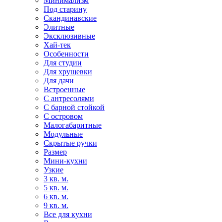
Минимализм
Под старину
Скандинавские
Элитные
Эксклюзивные
Хай-тек
Особенности
Для студии
Для хрущевки
Для дачи
Встроенные
С антресолями
С барной стойкой
С островом
Малогабаритные
Модульные
Скрытые ручки
Размер
Мини-кухни
Узкие
3 кв. м.
5 кв. м.
6 кв. м.
9 кв. м.
Все для кухни