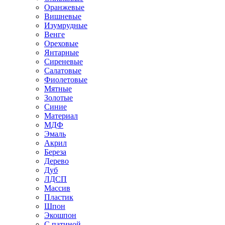
Оранжевые
Вишневые
Изумрудные
Венге
Ореховые
Янтарные
Сиреневые
Салатовые
Фиолетовые
Мятные
Золотые
Синие
Материал
МДФ
Эмаль
Акрил
Береза
Дерево
Дуб
ЛДСП
Массив
Пластик
Шпон
Экошпон
С патиной