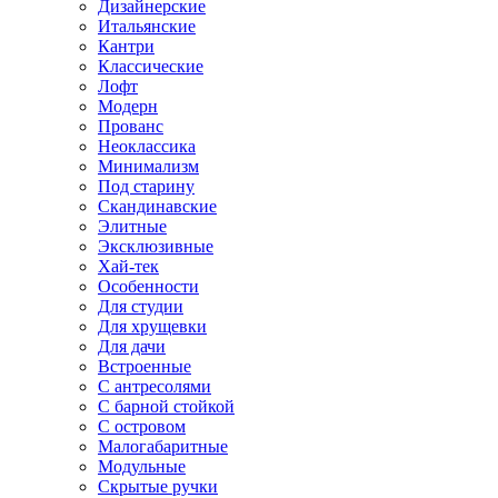
Дизайнерские
Итальянские
Кантри
Классические
Лофт
Модерн
Прованс
Неоклассика
Минимализм
Под старину
Скандинавские
Элитные
Эксклюзивные
Хай-тек
Особенности
Для студии
Для хрущевки
Для дачи
Встроенные
С антресолями
С барной стойкой
С островом
Малогабаритные
Модульные
Скрытые ручки