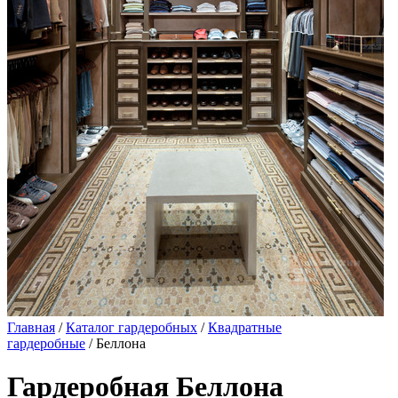
Главная
/
Каталог гардеробных
/
Квадратные
гардеробные
/ Беллона
Гардеробная Беллона