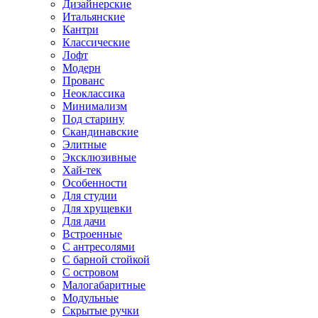
Дизайнерские
Итальянские
Кантри
Классические
Лофт
Модерн
Прованс
Неоклассика
Минимализм
Под старину
Скандинавские
Элитные
Эксклюзивные
Хай-тек
Особенности
Для студии
Для хрущевки
Для дачи
Встроенные
С антресолями
С барной стойкой
С островом
Малогабаритные
Модульные
Скрытые ручки