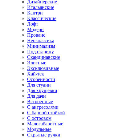
Дизайнерские
Итальянские
Кантри
Классические
Лофт
Модерн
Прованс
Неоклассика
Минимализм
Под старину
Скандинавские
Элитные
Эксклюзивные
Хай-тек
Особенности
Для студии
Для хрущевки
Для дачи
Встроенные
С антресолями
С барной стойкой
С островом
Малогабаритные
Модульные
Скрытые ручки