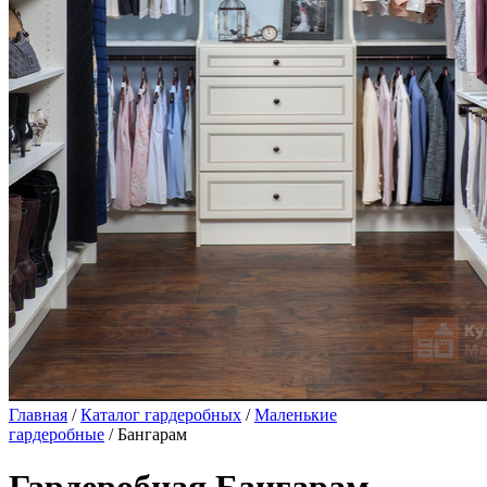
Главная
/
Каталог гардеробных
/
Маленькие
гардеробные
/ Бангарам