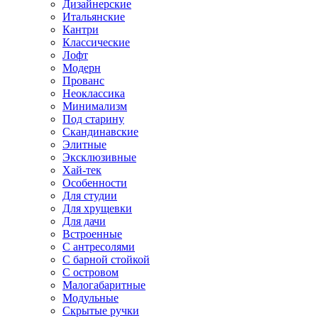
Дизайнерские
Итальянские
Кантри
Классические
Лофт
Модерн
Прованс
Неоклассика
Минимализм
Под старину
Скандинавские
Элитные
Эксклюзивные
Хай-тек
Особенности
Для студии
Для хрущевки
Для дачи
Встроенные
С антресолями
С барной стойкой
С островом
Малогабаритные
Модульные
Скрытые ручки