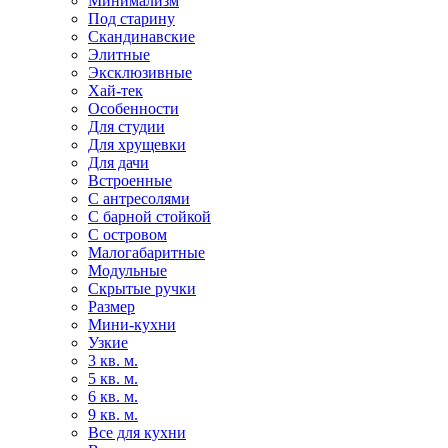
Минимализм
Под старину
Скандинавские
Элитные
Эксклюзивные
Хай-тек
Особенности
Для студии
Для хрущевки
Для дачи
Встроенные
С антресолями
С барной стойкой
С островом
Малогабаритные
Модульные
Скрытые ручки
Размер
Мини-кухни
Узкие
3 кв. м.
5 кв. м.
6 кв. м.
9 кв. м.
Все для кухни