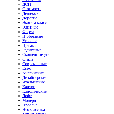
ДСП
Стоимость
Дешевые
Дорогие
Эконом-класс
Элитные
Форма
П-образные
Угловые
Прямые
Радиусные
Скошенные углы
Стиль
Современные
Евро
Английские
Дизайнерские
Итальянские
Кантри
Классические
Лофт
Модерн
Прованс
Неоклассика