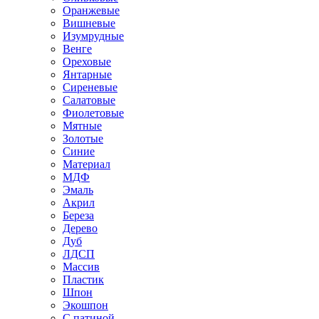
Оранжевые
Вишневые
Изумрудные
Венге
Ореховые
Янтарные
Сиреневые
Салатовые
Фиолетовые
Мятные
Золотые
Синие
Материал
МДФ
Эмаль
Акрил
Береза
Дерево
Дуб
ЛДСП
Массив
Пластик
Шпон
Экошпон
С патиной