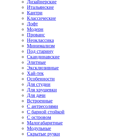
Дизайнерские
Итальянские
Кантри
Классические
Лофт
Модерн
Прованс
Неоклассика
Минимализм
Под старину
Скандинавские
Элитные
Эксклюзивные
Хай-тек
Особенности
Для студии
Для хрущевки
Для дачи
Встроенные
С антресолями
С барной стойкой
С островом
Малогабаритные
Модульные
Скрытые ручки