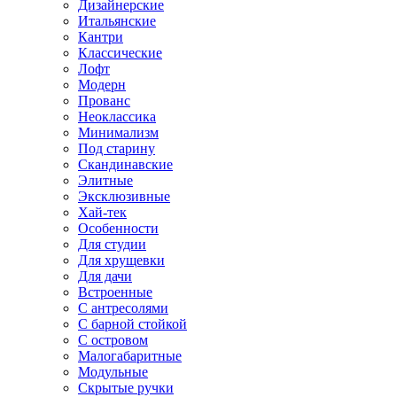
Дизайнерские
Итальянские
Кантри
Классические
Лофт
Модерн
Прованс
Неоклассика
Минимализм
Под старину
Скандинавские
Элитные
Эксклюзивные
Хай-тек
Особенности
Для студии
Для хрущевки
Для дачи
Встроенные
С антресолями
С барной стойкой
С островом
Малогабаритные
Модульные
Скрытые ручки