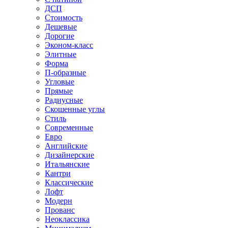
ДСП
Стоимость
Дешевые
Дорогие
Эконом-класс
Элитные
Форма
П-образные
Угловые
Прямые
Радиусные
Скошенные углы
Стиль
Современные
Евро
Английские
Дизайнерские
Итальянские
Кантри
Классические
Лофт
Модерн
Прованс
Неоклассика