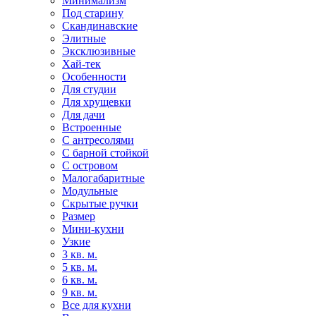
Минимализм
Под старину
Скандинавские
Элитные
Эксклюзивные
Хай-тек
Особенности
Для студии
Для хрущевки
Для дачи
Встроенные
С антресолями
С барной стойкой
С островом
Малогабаритные
Модульные
Скрытые ручки
Размер
Мини-кухни
Узкие
3 кв. м.
5 кв. м.
6 кв. м.
9 кв. м.
Все для кухни