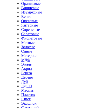
Оранжевые
Вишневые
Изумрудные
Венге
Ореховые
Янтарные
Сиреневые
Салатовые
Фиолетовые
Мятные
Золотые
Синие
Материал
МДФ
Эмаль
Акрил
Береза
Дерево
Дуб
ЛДСП
Массив
Пластик
Шпон
Экошпон
С патиной