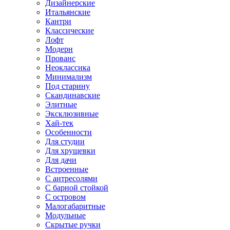
Дизайнерские
Итальянские
Кантри
Классические
Лофт
Модерн
Прованс
Неоклассика
Минимализм
Под старину
Скандинавские
Элитные
Эксклюзивные
Хай-тек
Особенности
Для студии
Для хрущевки
Для дачи
Встроенные
С антресолями
С барной стойкой
С островом
Малогабаритные
Модульные
Скрытые ручки