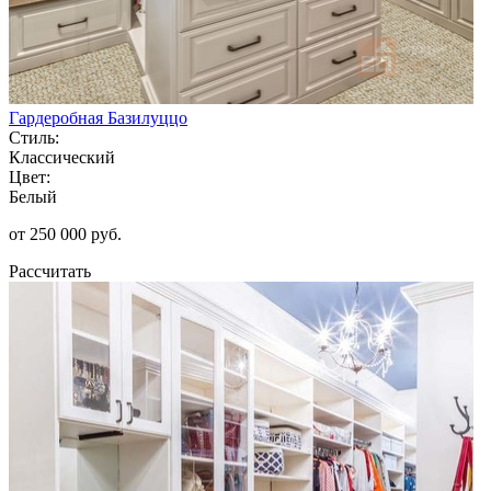
Гардеробная Базилуццо
Стиль:
Классический
Цвет:
Белый
от 250 000 руб.
Рассчитать