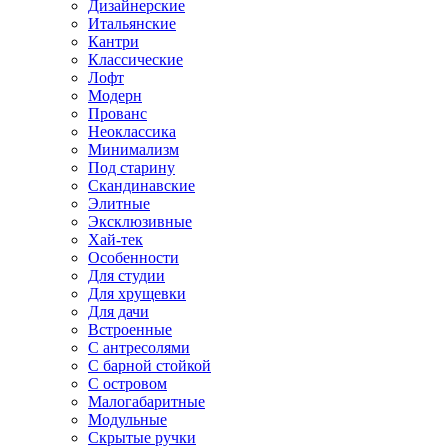
Дизайнерские
Итальянские
Кантри
Классические
Лофт
Модерн
Прованс
Неоклассика
Минимализм
Под старину
Скандинавские
Элитные
Эксклюзивные
Хай-тек
Особенности
Для студии
Для хрущевки
Для дачи
Встроенные
С антресолями
С барной стойкой
С островом
Малогабаритные
Модульные
Скрытые ручки