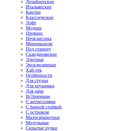
Дизайнерские
Итальянские
Кантри
Классические
Лофт
Модерн
Прованс
Неоклассика
Минимализм
Под старину
Скандинавские
Элитные
Эксклюзивные
Хай-тек
Особенности
Для студии
Для хрущевки
Для дачи
Встроенные
С антресолями
С барной стойкой
С островом
Малогабаритные
Модульные
Скрытые ручки