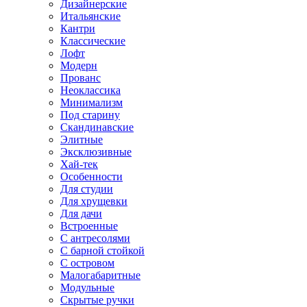
Дизайнерские
Итальянские
Кантри
Классические
Лофт
Модерн
Прованс
Неоклассика
Минимализм
Под старину
Скандинавские
Элитные
Эксклюзивные
Хай-тек
Особенности
Для студии
Для хрущевки
Для дачи
Встроенные
С антресолями
С барной стойкой
С островом
Малогабаритные
Модульные
Скрытые ручки