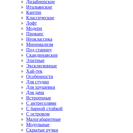
Дизайнерские
Итальянские
Кантри
Классические
Лофт
Модерн
Прованс
Неоклассика
Минимализм
Под старину
Скандинавские
Элитные
Эксклюзивные
Хай-тек
Особенности
Для студии
Для хрущевки
Для дачи
Встроенные
С антресолями
С барной стойкой
С островом
Малогабаритные
Модульные
Скрытые ручки