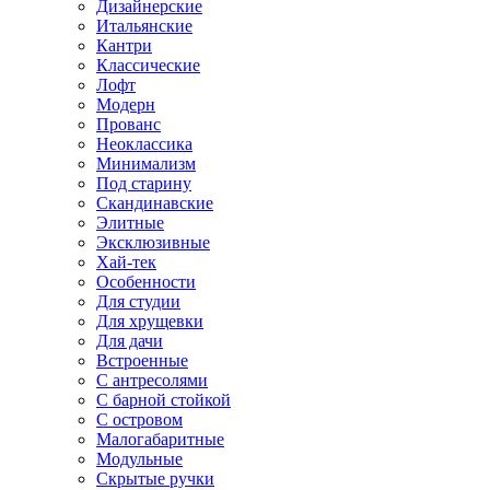
Дизайнерские
Итальянские
Кантри
Классические
Лофт
Модерн
Прованс
Неоклассика
Минимализм
Под старину
Скандинавские
Элитные
Эксклюзивные
Хай-тек
Особенности
Для студии
Для хрущевки
Для дачи
Встроенные
С антресолями
С барной стойкой
С островом
Малогабаритные
Модульные
Скрытые ручки