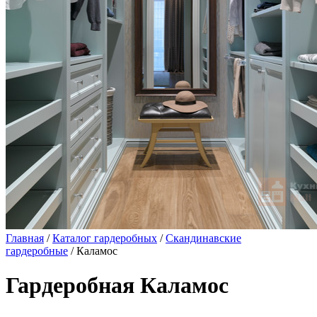
Главная
/
Каталог гардеробных
/
Скандинавские
гардеробные
/ Каламос
Гардеробная Каламос