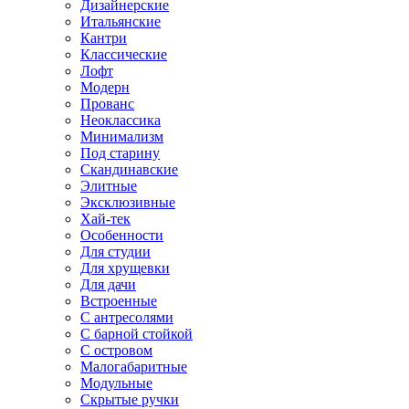
Дизайнерские
Итальянские
Кантри
Классические
Лофт
Модерн
Прованс
Неоклассика
Минимализм
Под старину
Скандинавские
Элитные
Эксклюзивные
Хай-тек
Особенности
Для студии
Для хрущевки
Для дачи
Встроенные
С антресолями
С барной стойкой
С островом
Малогабаритные
Модульные
Скрытые ручки