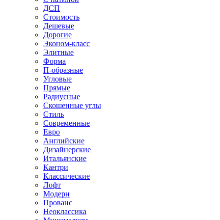
ДСП
Стоимость
Дешевые
Дорогие
Эконом-класс
Элитные
Форма
П-образные
Угловые
Прямые
Радиусные
Скошенные углы
Стиль
Современные
Евро
Английские
Дизайнерские
Итальянские
Кантри
Классические
Лофт
Модерн
Прованс
Неоклассика