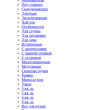
Минимализм
Под старину
Скандинавские
Элитные
Эксклюзивные
Хай-тек
Особенности
Для студии
Для хрущевки
Для дачи
Встроенные
С антресолями
С барной стойкой
С островом
Малогабаритные
Модульные
Скрытые ручки
Размер
Мини-кухни
Узкие
3 кв. м.
5 кв. м.
6 кв. м.
9 кв. м.
Все для кухни