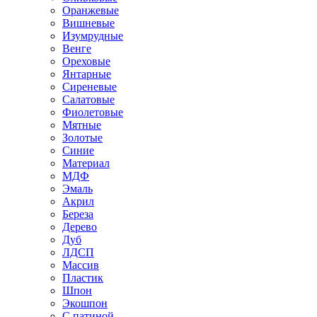
Оранжевые
Вишневые
Изумрудные
Венге
Ореховые
Янтарные
Сиреневые
Салатовые
Фиолетовые
Мятные
Золотые
Синие
Материал
МДФ
Эмаль
Акрил
Береза
Дерево
Дуб
ЛДСП
Массив
Пластик
Шпон
Экошпон
С патиной