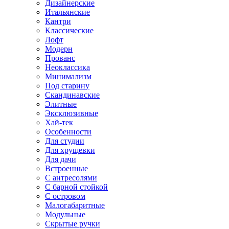
Дизайнерские
Итальянские
Кантри
Классические
Лофт
Модерн
Прованс
Неоклассика
Минимализм
Под старину
Скандинавские
Элитные
Эксклюзивные
Хай-тек
Особенности
Для студии
Для хрущевки
Для дачи
Встроенные
С антресолями
С барной стойкой
С островом
Малогабаритные
Модульные
Скрытые ручки