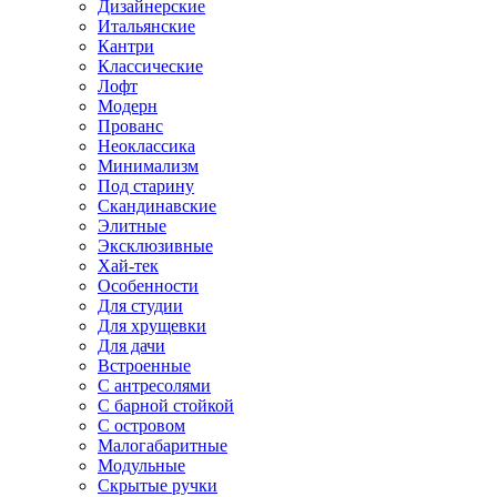
Дизайнерские
Итальянские
Кантри
Классические
Лофт
Модерн
Прованс
Неоклассика
Минимализм
Под старину
Скандинавские
Элитные
Эксклюзивные
Хай-тек
Особенности
Для студии
Для хрущевки
Для дачи
Встроенные
С антресолями
С барной стойкой
С островом
Малогабаритные
Модульные
Скрытые ручки