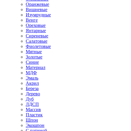
Оранжевые
Вишневые
Изумрудные
Венге
Ореховые
Янтарные
Сиреневые
Салатовые
Фиолетовые
Мятные
Золотые
Синие
Материал
МДФ
Эмаль
Акрил
Береза
Дерево
Дуб
ЛДСП
Массив
Пластик
Шпон
Экошпон
С патиной