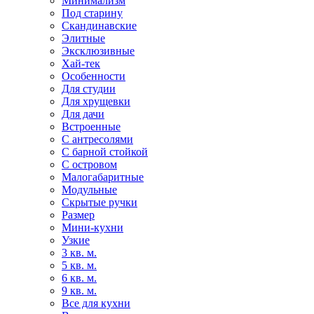
Минимализм
Под старину
Скандинавские
Элитные
Эксклюзивные
Хай-тек
Особенности
Для студии
Для хрущевки
Для дачи
Встроенные
С антресолями
С барной стойкой
С островом
Малогабаритные
Модульные
Скрытые ручки
Размер
Мини-кухни
Узкие
3 кв. м.
5 кв. м.
6 кв. м.
9 кв. м.
Все для кухни