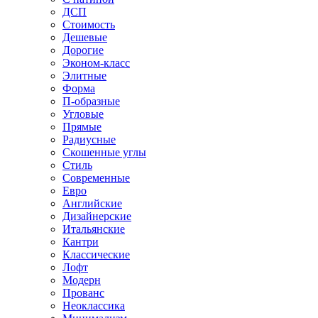
ДСП
Стоимость
Дешевые
Дорогие
Эконом-класс
Элитные
Форма
П-образные
Угловые
Прямые
Радиусные
Скошенные углы
Стиль
Современные
Евро
Английские
Дизайнерские
Итальянские
Кантри
Классические
Лофт
Модерн
Прованс
Неоклассика