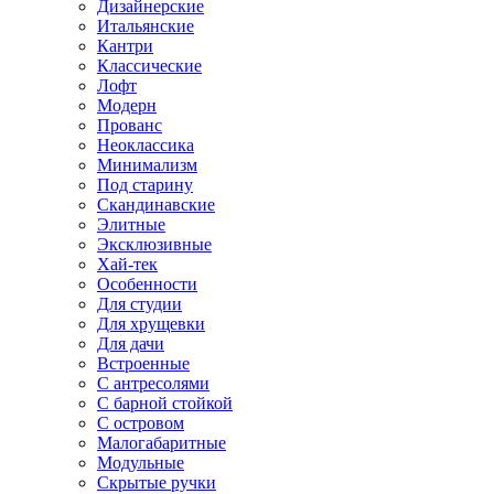
Дизайнерские
Итальянские
Кантри
Классические
Лофт
Модерн
Прованс
Неоклассика
Минимализм
Под старину
Скандинавские
Элитные
Эксклюзивные
Хай-тек
Особенности
Для студии
Для хрущевки
Для дачи
Встроенные
С антресолями
С барной стойкой
С островом
Малогабаритные
Модульные
Скрытые ручки