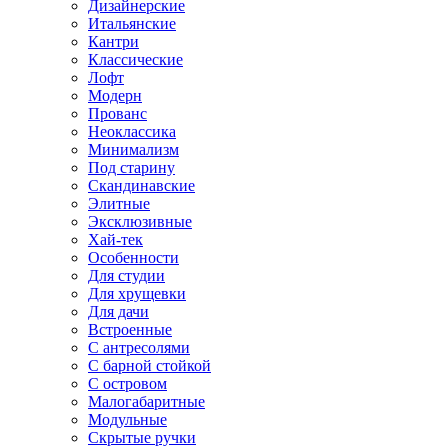
Дизайнерские
Итальянские
Кантри
Классические
Лофт
Модерн
Прованс
Неоклассика
Минимализм
Под старину
Скандинавские
Элитные
Эксклюзивные
Хай-тек
Особенности
Для студии
Для хрущевки
Для дачи
Встроенные
С антресолями
С барной стойкой
С островом
Малогабаритные
Модульные
Скрытые ручки