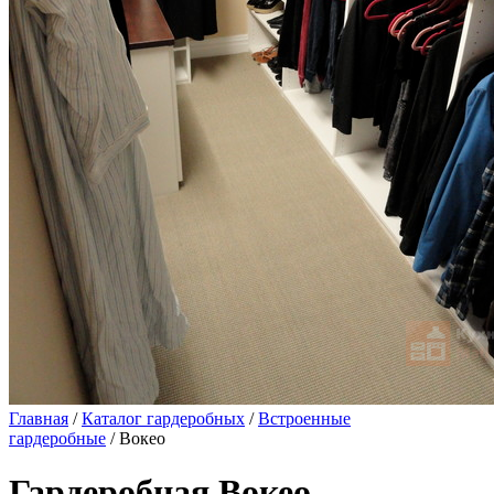
Главная
/
Каталог гардеробных
/
Встроенные
гардеробные
/ Вокео
Гардеробная Вокео