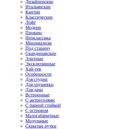
Дизайнерские
Итальянские
Кантри
Классические
Лофт
Модерн
Прованс
Неоклассика
Минимализм
Под старину
Скандинавские
Элитные
Эксклюзивные
Хай-тек
Особенности
Для студии
Для хрущевки
Для дачи
Встроенные
С антресолями
С барной стойкой
С островом
Малогабаритные
Модульные
Скрытые ручки