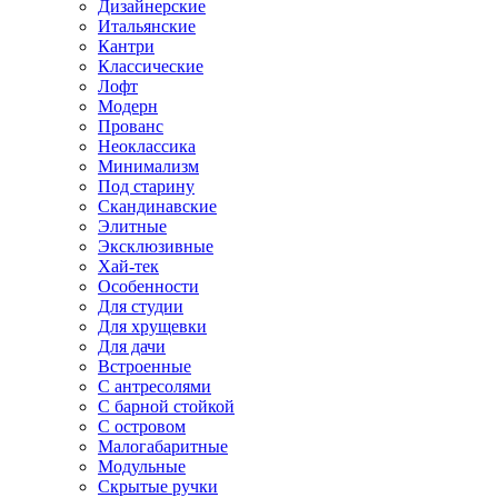
Дизайнерские
Итальянские
Кантри
Классические
Лофт
Модерн
Прованс
Неоклассика
Минимализм
Под старину
Скандинавские
Элитные
Эксклюзивные
Хай-тек
Особенности
Для студии
Для хрущевки
Для дачи
Встроенные
С антресолями
С барной стойкой
С островом
Малогабаритные
Модульные
Скрытые ручки