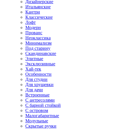
Дизайнерские
Итальянские
Кантри
Классические
Лофт
Модерн
Прованс
Неоклассика
Минимализм
Под старину
Скандинавские
Элитные
Эксклюзивные
Хай-тек
Особенности
Для студии
Для хрущевки
Для дачи
Встроенные
С антресолями
С барной стойкой
С островом
Малогабаритные
Модульные
Скрытые ручки