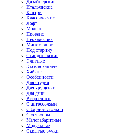
Дизайнерские
Итальянские
Кантри
Классические
Лофт
Модерн
Прованс
Неоклассика
Минимализм
Под старину
Скандинавские
Элитные
Эксклюзивные
Хай-тек
Особенности
Для студии
Для хрущевки
Для дачи
Встроенные
С антресолями
С барной стойкой
С островом
Малогабаритные
Модульные
Скрытые ручки