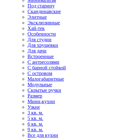
Минимализм
Под старину
Скандинавские
Элитные
Эксклюзивные
Хай-тек
Особенности
Для студии
Для хрущевки
Для дачи
Встроенные
С антресолями
С барной стойкой
С островом
Малогабаритные
Модульные
Скрытые ручки
Размер
Мини-кухни
Узкие
3 кв. м.
5 кв. м.
6 кв. м.
9 кв. м.
Все для кухни