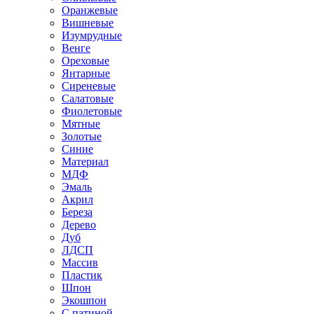
Оранжевые
Вишневые
Изумрудные
Венге
Ореховые
Янтарные
Сиреневые
Салатовые
Фиолетовые
Мятные
Золотые
Синие
Материал
МДФ
Эмаль
Акрил
Береза
Дерево
Дуб
ЛДСП
Массив
Пластик
Шпон
Экошпон
С патиной