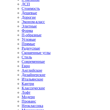
ДСП
Стоимость
Дешевые
Дорогие
Эконом-класс
Элитные
Форма
П-образные
Угловые
Прямые
Радиусные
Скошенные углы
Стиль
Современные
Евро
Английские
Дизайнерские
Итальянские
Кантри
Классические
Лофт
Модерн
Прованс
Неоклассика