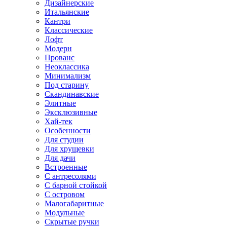
Дизайнерские
Итальянские
Кантри
Классические
Лофт
Модерн
Прованс
Неоклассика
Минимализм
Под старину
Скандинавские
Элитные
Эксклюзивные
Хай-тек
Особенности
Для студии
Для хрущевки
Для дачи
Встроенные
С антресолями
С барной стойкой
С островом
Малогабаритные
Модульные
Скрытые ручки