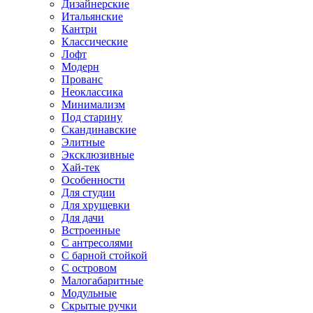
Дизайнерские
Итальянские
Кантри
Классические
Лофт
Модерн
Прованс
Неоклассика
Минимализм
Под старину
Скандинавские
Элитные
Эксклюзивные
Хай-тек
Особенности
Для студии
Для хрущевки
Для дачи
Встроенные
С антресолями
С барной стойкой
С островом
Малогабаритные
Модульные
Скрытые ручки