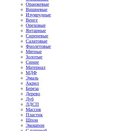
Оранжевые
Вишневые
Изумрудные
Венге
Ореховые
Янтарные
Сиреневые
Салатовые
Фиолетовые
Мятные
Золотые
Синие
Материал
МДФ
Эмаль
Акрил
Береза
Дерево
Дуб
ЛДСП
Массив
Пластик
Шпон
Экошпон
С патиной