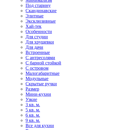
Минимализм
Под старину
Скандинавские
Элитные
Эксклюзивные
Хай-тек
Особенности
Для студии
Для хрущевки
Для дачи
Встроенные
С антресолями
С барной стойкой
С островом
Малогабаритные
Модульные
Скрытые ручки
Размер
Мини-кухни
Узкие
3 кв. м.
5 кв. м.
6 кв. м.
9 кв. м.
Все для кухни