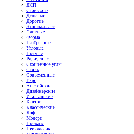
ДСП
Стоимость
Дешевые
Дорогие
Эконом-класс
Элитные
Форма
П-образные
Угловые
Прямые
Радиусные
Скошенные углы
Стиль
Современные
Евро
Английские
Дизайнерские
Итальянские
Кантри
Классические
Лофт
Модерн
Прованс
Неоклассика