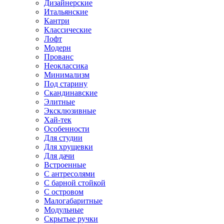
Дизайнерские
Итальянские
Кантри
Классические
Лофт
Модерн
Прованс
Неоклассика
Минимализм
Под старину
Скандинавские
Элитные
Эксклюзивные
Хай-тек
Особенности
Для студии
Для хрущевки
Для дачи
Встроенные
С антресолями
С барной стойкой
С островом
Малогабаритные
Модульные
Скрытые ручки