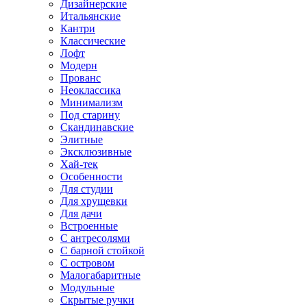
Дизайнерские
Итальянские
Кантри
Классические
Лофт
Модерн
Прованс
Неоклассика
Минимализм
Под старину
Скандинавские
Элитные
Эксклюзивные
Хай-тек
Особенности
Для студии
Для хрущевки
Для дачи
Встроенные
С антресолями
С барной стойкой
С островом
Малогабаритные
Модульные
Скрытые ручки