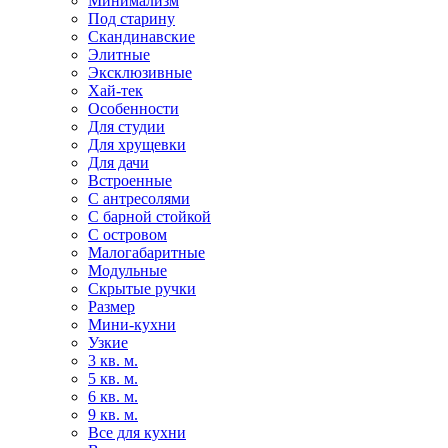
Минимализм
Под старину
Скандинавские
Элитные
Эксклюзивные
Хай-тек
Особенности
Для студии
Для хрущевки
Для дачи
Встроенные
С антресолями
С барной стойкой
С островом
Малогабаритные
Модульные
Скрытые ручки
Размер
Мини-кухни
Узкие
3 кв. м.
5 кв. м.
6 кв. м.
9 кв. м.
Все для кухни