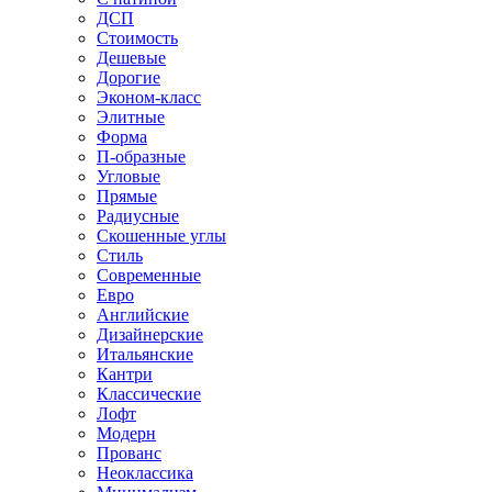
ДСП
Стоимость
Дешевые
Дорогие
Эконом-класс
Элитные
Форма
П-образные
Угловые
Прямые
Радиусные
Скошенные углы
Стиль
Современные
Евро
Английские
Дизайнерские
Итальянские
Кантри
Классические
Лофт
Модерн
Прованс
Неоклассика