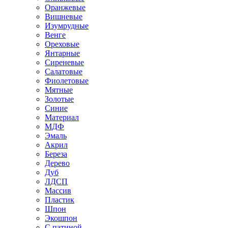
Оранжевые
Вишневые
Изумрудные
Венге
Ореховые
Янтарные
Сиреневые
Салатовые
Фиолетовые
Мятные
Золотые
Синие
Материал
МДФ
Эмаль
Акрил
Береза
Дерево
Дуб
ЛДСП
Массив
Пластик
Шпон
Экошпон
С патиной